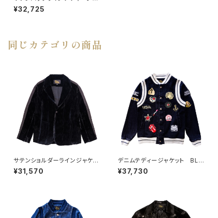
ケット
¥32,725
同じカテゴリの商品
サテンショルダーラインジャケッ
デニムテディージャケット BLA
ト
CK
¥31,570
¥37,730