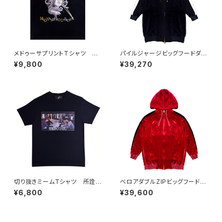
メドゥーサプリントTシャツ BL
パイルジャージビッグフードダブ
ACK
ルZIPパーカー BLACK
¥9,800
¥39,270
切り抜きミームTシャツ 所詮ホ
ベロアダブルZIPビッグフードパ
ストだし
ーカー RED
¥6,800
¥39,600