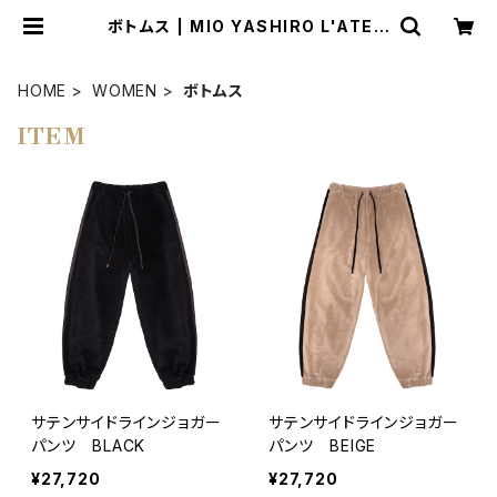
ボトムス | MIO YASHIRO L'ATELI
ER
HOME
WOMEN
ボトムス
ITEM
サテンサイドラインジョガー
サテンサイドラインジョガー
パンツ BLACK
パンツ BEIGE
¥27,720
¥27,720