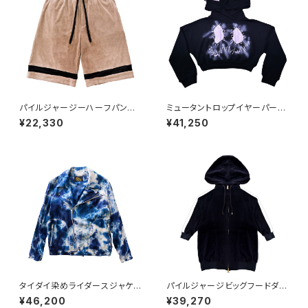
パイルジャージーハーフパン
ミュータントロップイヤーパーカ
ツ BEIGE
ー BLACK
¥22,330
¥41,250
タイダイ染めライダースジャケッ
パイルジャージビッグフードダブ
ト
ルZIPパーカー BLACK
¥46,200
¥39,270