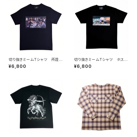
切り抜きミームTシャツ 所詮ホ
切り抜きミームTシャツ ホスト
ストだし
に奢ってもらおう
¥6,800
¥6,800