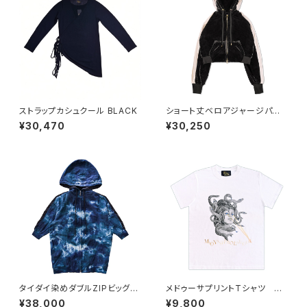
ストラップカシュクール BLACK
ショート丈ベロアジャージパー
カー BLACK
¥30,470
¥30,250
タイダイ染めダブルZIPビッグシ
メドゥーサプリントTシャツ W
ルエットフーディー BLUE
HITE
¥38,000
¥9,800