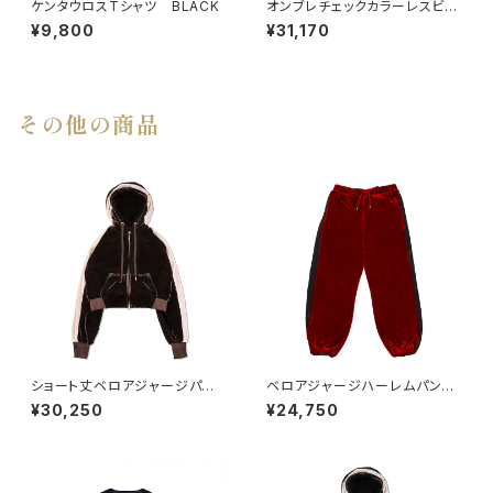
ケンタウロスTシャツ BLACK
オンブレチェックカラーレスビッ
グシャツ BEG
¥9,800
¥31,170
その他の商品
ショート丈ベロアジャージパー
ベロアジャージハーレムパン
カー BROWN
ツ RED
¥30,250
¥24,750