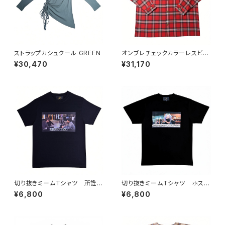
ストラップカシュクール GREEN
オンブレチェックカラーレスビッ
グシャツ RED
¥30,470
¥31,170
切り抜きミームTシャツ 所詮ホ
切り抜きミームTシャツ ホスト
ストだし
に奢ってもらおう
¥6,800
¥6,800