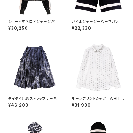
ショート丈ベロアジャージパー
パイルジャージーハーフパン
カー BLACK
ツ BLACK
¥30,250
¥22,330
タイダイ染めストラップサーキュ
ルーンプリントシャツ WHITE
ラースカート
×SILVER
¥46,200
¥31,900