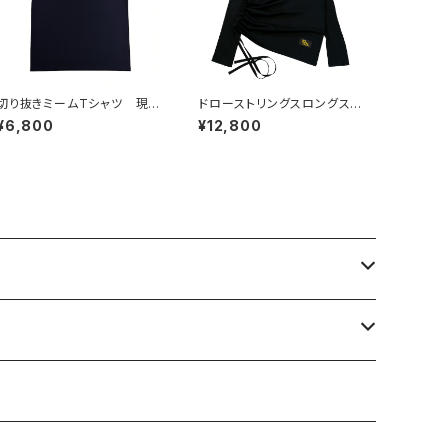
切り抜きミームTシャツ 現実
ドローストリングスロングスリ
見ろよ
ーブT
¥6,800
¥12,800