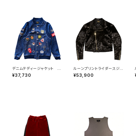
L
デニムテディージャケット BL
ルーンプリントライダースジャ
UE
ケット
¥37,730
¥53,900