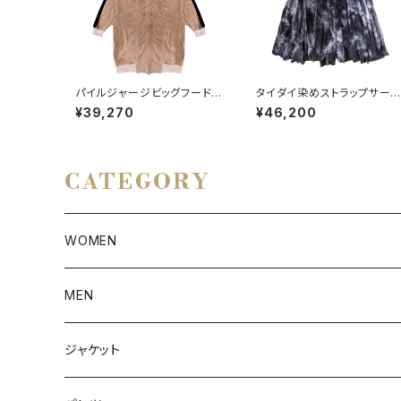
パイルジャージビッグフードダ
タイダイ染めストラップサー
ブルZIPパーカー BEIGE
ュラースカート
¥39,270
¥46,200
CATEGORY
WOMEN
アウター
MEN
ボトムス
アウター
ジャケット