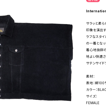
Internatio
サラッと柔ら
印象を演出す
ラフなスタイ
の一着となっ
着心地抜群の
地よい快適さ
サテンサイド
素材：
表地：綿100
カラー：BLA
サイズ：
FEMALE