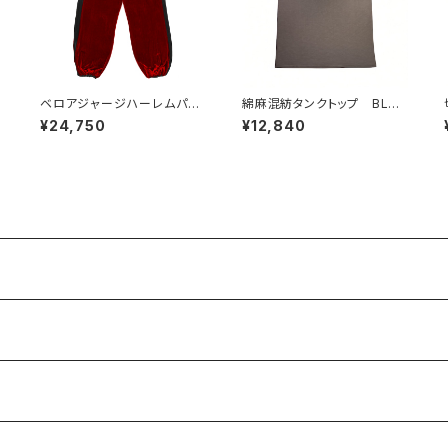
キ
ベロアジャージハーレムパン
綿麻混紡タンクトップ BLAC
ツ RED
K
¥24,750
¥12,840