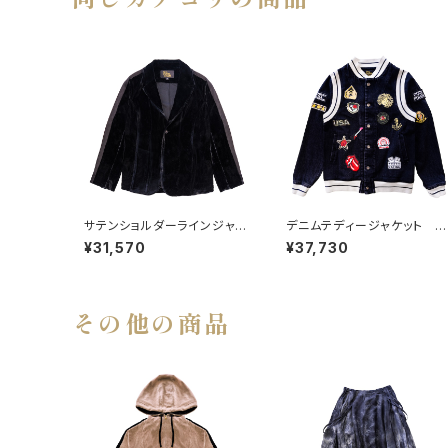
サテンショルダーラインジャケ
デニムテディージャケット B
ット
ACK
¥31,570
¥37,730
その他の商品