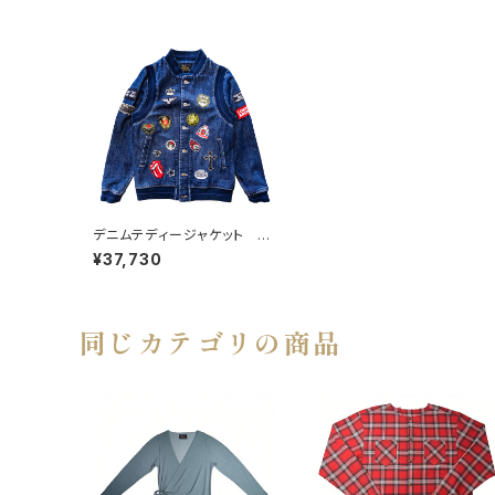
デニムテディージャケット BL
UE
¥37,730
同じカテゴリの商品