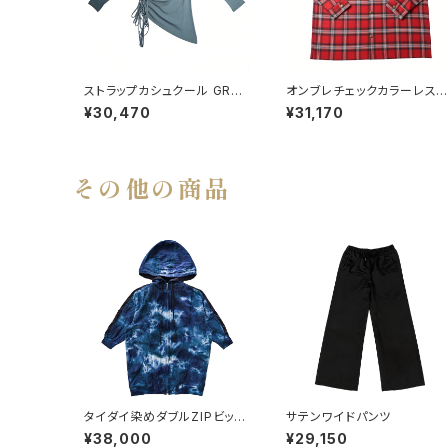
ストラップカシュクール GREE
オンブレチェックカラーレス
N
ッグシャツ RED
¥30,470
¥31,170
その他の商品
タイダイ染めダブルZIPビッグ
サテンワイドパンツ
シルエットフーディー BLUE
¥38,000
¥29,150