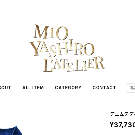
BOUT
ALL ITEM
CATEGORY
CONTACT
デニムテデ
¥37,73