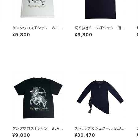
ビ
ケンタウロスTシャツ WHIT
切り抜きミームTシャツ 所詮
E
ホストだし
¥9,800
¥6,800
ケンタウロスTシャツ BLAC
ストラップカシュクール BLAC
K
K
¥9,800
¥30,470