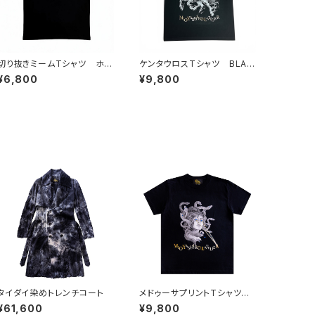
切り抜きミームTシャツ ホス
ケンタウロスTシャツ BLAC
トに奢ってもらおう
K
¥6,800
¥9,800
タイダイ染めトレンチコート
メドゥーサプリントTシャツ
BLACK
¥61,600
¥9,800