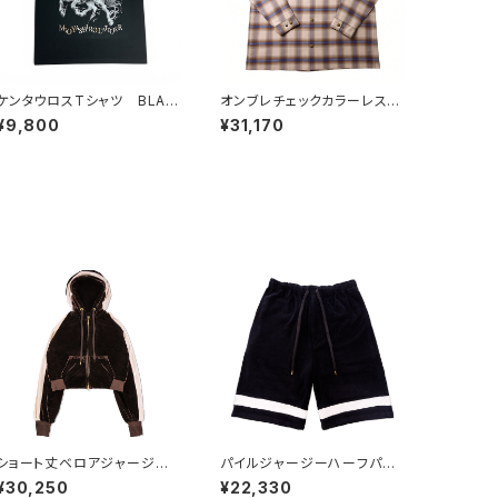
ケンタウロスTシャツ BLAC
オンブレチェックカラーレスビ
K
ッグシャツ BEG
¥9,800
¥31,170
ショート丈ベロアジャージパ
パイルジャージーハーフパン
ーカー BROWN
ツ BLACK
¥30,250
¥22,330