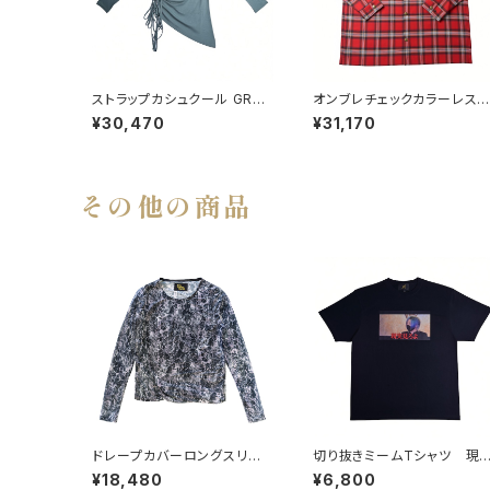
ストラップカシュクール GREE
オンブレチェックカラーレス
N
ッグシャツ RED
¥30,470
¥31,170
その他の商品
ドレープカバーロングスリー
切り抜きミームTシャツ 現
ブT
見ろよ
¥18,480
¥6,800