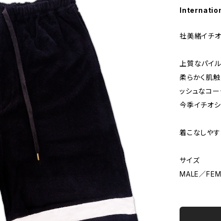
Internatio
社美緒イチ
上質なパイル
柔らかく肌触
ッシュなコー
今季イチオシ
着こなしやす
サイズ
MALE／FEM