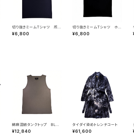
ビ
切り抜きミームTシャツ 所詮
切り抜きミームTシャツ ホス
ホストだし
トに奢ってもらおう
¥6,800
¥6,800
実
綿麻混紡タンクトップ BLAC
タイダイ染めトレンチコート
K
¥12,840
¥61,600