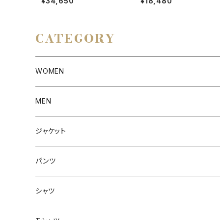
¥34,650
¥18,480
CATEGORY
WOMEN
アウター
MEN
ボトムス
アウター
ジャケット
トップス
インナー
パンツ
ボトムス
シャツ