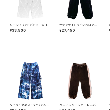
ン
ルーンプリントパンツ WHIT
サテンサイドラインベロアジャ
E×SILVER
ージハーレムパンツ
¥33,500
¥27,450
タイダイ染めストラップパン
ベロアジャージハーレムパン
ツ BLUE
ツ BROWN