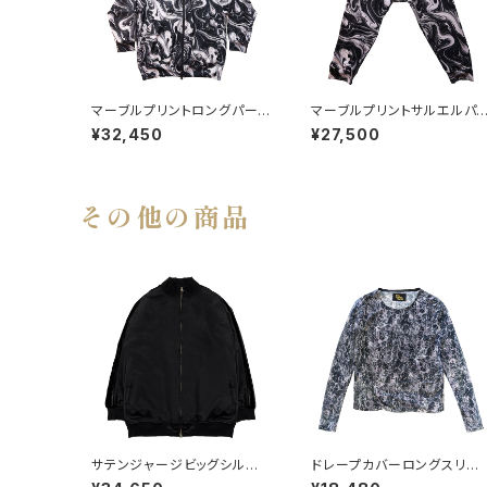
マーブルプリントロングパーカ
マーブルプリントサルエルパ
ー
ツ
¥32,450
¥27,500
その他の商品
サテンジャージビッグシルエッ
ドレープカバーロングスリー
ト
ブT