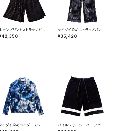
ルーンプリントストラップビッ
タイダイ染めストラップパン
グタックパンツ
ツ BLACK
¥42,350
¥35,420
タイダイ染めライダースジャ
パイルジャージーハーフパン
ケット
ツ BLACK