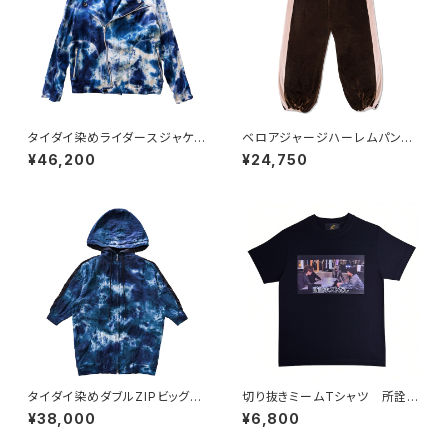
タイダイ染めライダースジャケッ
ベロアジャージハーレムパン
ト
ツ BROWN
¥46,200
¥24,750
タイダイ染めダブルZIPビッグシ
切り抜きミームTシャツ 所詮ホ
ルエットフーディー BLUE
ストだし
¥38,000
¥6,800