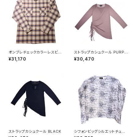
オンブレチェックカラーレスビッ
ストラップカシュクール PURPL
グシャツ BEG
E BEIGE
¥31,170
¥30,470
ストラップカシュクール BLACK
シフォンビッグシルエットチュニッ
ク（英字プリント）