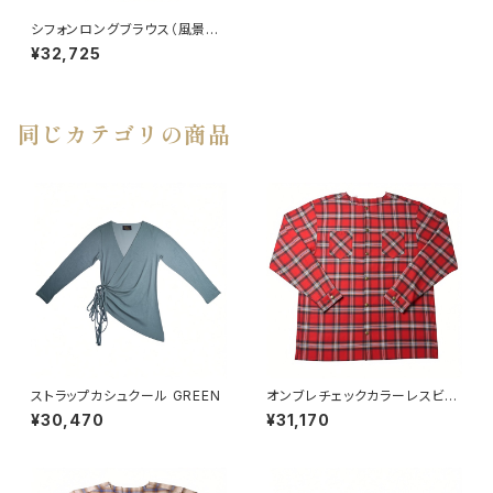
シフォンロングブラウス（風景プ
リント）
¥32,725
同じカテゴリの商品
ストラップカシュクール GREEN
オンブレチェックカラーレスビッ
グシャツ RED
¥30,470
¥31,170