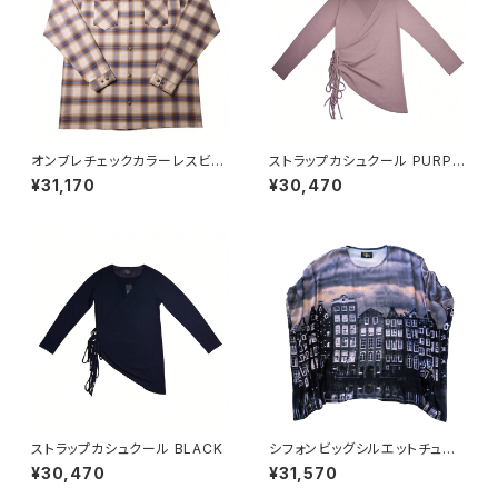
オンブレチェックカラーレスビッ
ストラップカシュクール PURPL
グシャツ BEG
E BEIGE
¥31,170
¥30,470
ストラップカシュクール BLACK
シフォンビッグシルエットチュニッ
ク（風景プリント）
¥30,470
¥31,570