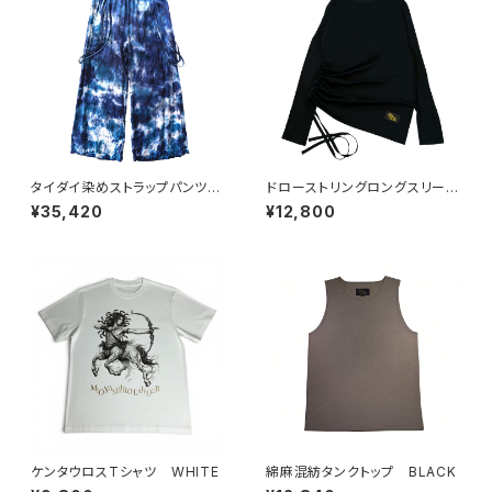
タイダイ染めストラップパンツ
ドローストリングロングスリーブ
BLUE
T(BK × L)
¥35,420
¥12,800
ケンタウロスTシャツ WHITE
綿麻混紡タンクトップ BLACK