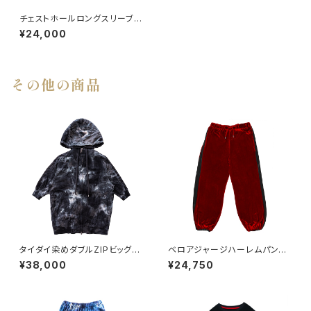
チェストホールロングスリーブT
WHITE
¥24,000
その他の商品
タイダイ染めダブルZIPビッグシ
ベロアジャージハーレムパン
ルエットフーディー BLACK
ツ RED
¥38,000
¥24,750