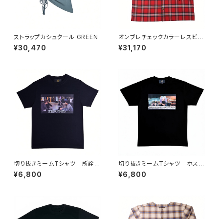
ストラップカシュクール GREEN
オンブレチェックカラーレスビッ
グシャツ RED
¥30,470
¥31,170
切り抜きミームTシャツ 所詮ホ
切り抜きミームTシャツ ホスト
ストだし
に奢ってもらおう
¥6,800
¥6,800