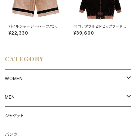
パイルジャージーハーフパン
ベロアダブルZIPビッグフードパ
ツ BEIGE
ーカー BROWN
¥22,330
¥39,600
CATEGORY
WOMEN
アウター
MEN
ボトムス
アウター
ジャケット
トップス
インナー
パンツ