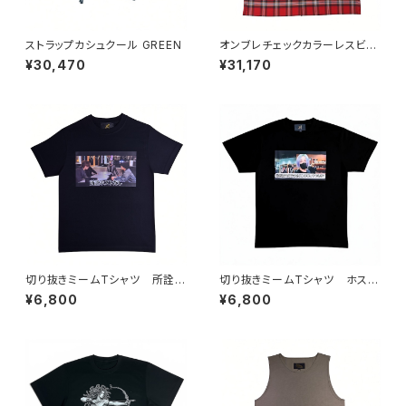
ストラップカシュクール GREEN
オンブレチェックカラーレスビッ
グシャツ RED
¥30,470
¥31,170
切り抜きミームTシャツ 所詮ホ
切り抜きミームTシャツ ホスト
ストだし
に奢ってもらおう
¥6,800
¥6,800