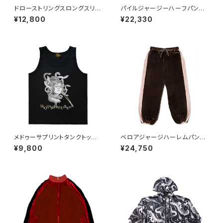
ドローストリングスロングスリー
パイルジャージーハーフパン
ブT
ツ BEIGE
¥12,800
¥22,330
メドゥーサプリントタンクトッ
ベロアジャージハーレムパン
プ BLACK
ツ BROWN
¥9,800
¥24,750