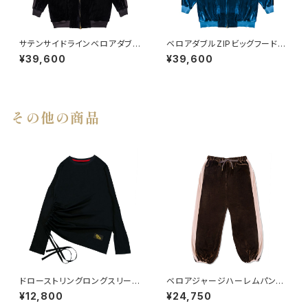
サテンサイドラインベロアダブル
ベロアダブルZIPビッグフードパ
ZIPビッグフードパーカー BLA
ーカー EMERALD GREEN
¥39,600
¥39,600
CK×BLACK
その他の商品
ドローストリングロングスリーブ
ベロアジャージハーレムパン
T(BK × L)
ツ BROWN
¥12,800
¥24,750