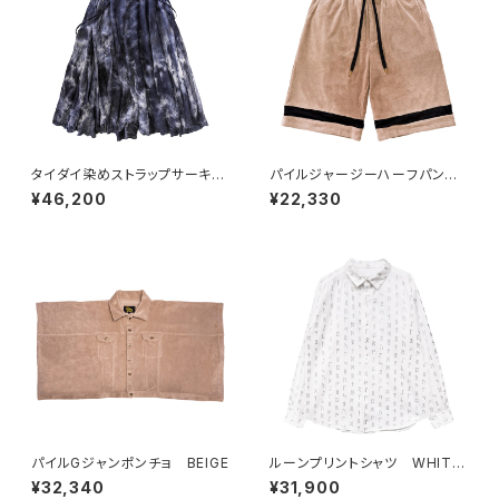
タイダイ染めストラップサーキュ
パイルジャージーハーフパン
ラースカート
ツ BEIGE
¥46,200
¥22,330
パイルGジャンポンチョ BEIGE
ルーンプリントシャツ WHITE
×SILVER
¥32,340
¥31,900