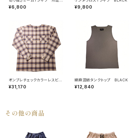
切り抜きミームTシャツ 所詮ホ
ケンタウロスTシャツ BLACK
ストだし
¥6,800
¥9,800
オンブレチェックカラーレスビッ
綿麻混紡タンクトップ BLACK
グシャツ BEG
¥31,170
¥12,840
その他の商品