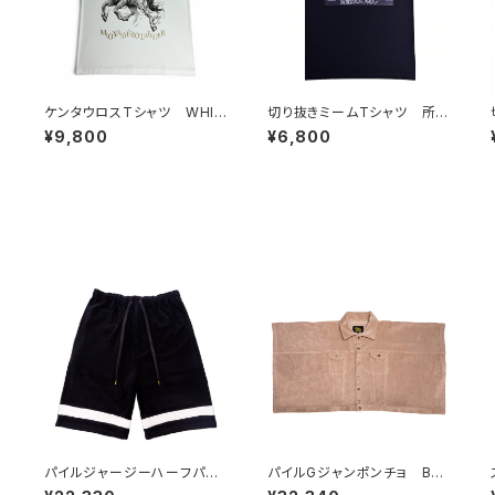
ビ
ケンタウロスTシャツ WHIT
切り抜きミームTシャツ 所詮
E
ホストだし
¥9,800
¥6,800
パイルジャージーハーフパン
パイルGジャンポンチョ BEI
ツ BLACK
GE