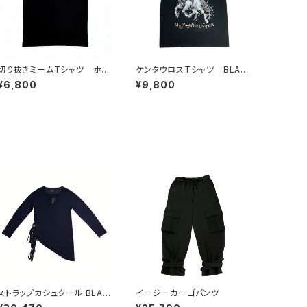
切り抜きミームTシャツ ホス
ケンタウロスTシャツ BLAC
トに奢ってもらおう
K
¥6,800
¥9,800
ストラップカシュクール BLAC
イージーカーゴパンツ
K