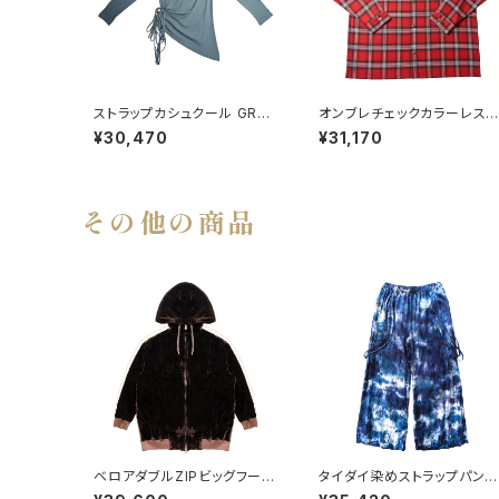
ストラップカシュクール GREE
オンブレチェックカラーレス
N
ッグシャツ RED
¥30,470
¥31,170
その他の商品
ベロアダブルZIPビッグフード
タイダイ染めストラップパン
パーカー BROWN
ツ BLUE