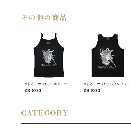
その他の商品
メドゥーサプリントキャミソー
メドゥーサプリントタンクトッ
ル
プ BLACK
¥8,800
¥9,800
CATEGORY