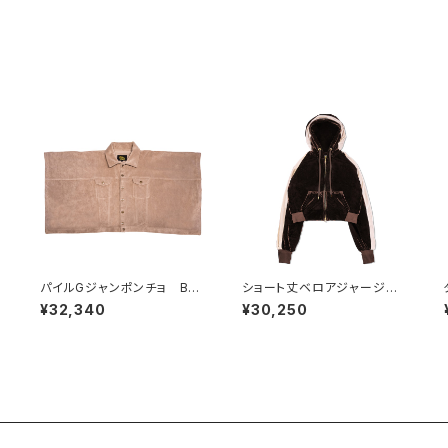
パイルGジャンポンチョ BEI
ショート丈ベロアジャージパ
GE
ーカー BROWN
¥32,340
¥30,250