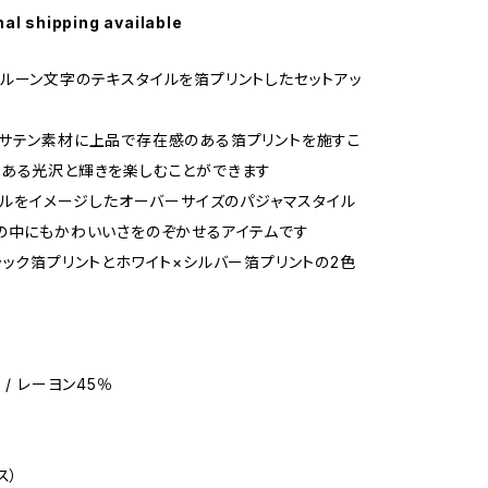
nal shipping available
ルーン文字のテキスタイルを箔プリントしたセットアッ
サテン素材に上品で存在感のある箔プリントを施すこ
ある光沢と輝きを楽しむことができます
イドルをイメージしたオーバーサイズのパジャマスタイル
の中にもかわいいさをのぞかせるアイテムです
ラック箔プリントとホワイト×シルバー箔プリントの2色
 / レーヨン45％
ス）