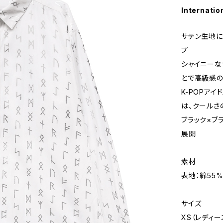
Internatio
サテン生地に
プ
シャイニーな
とで高級感の
K-POPア
は、クールさ
ブラック×ブ
展開
素材
表地：綿55%
サイズ
XS（レディー