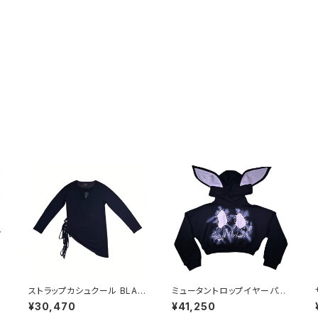
P
ストラップカシュクール BLAC
ミュータントロップイヤーパー
K
カー BLACK
¥30,470
¥41,250