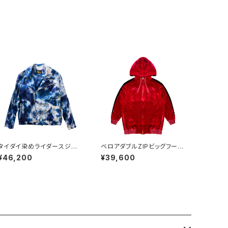
タイダイ染めライダースジャ
ベロアダブルZIPビッグフード
ケット
パーカー RED
¥46,200
¥39,600