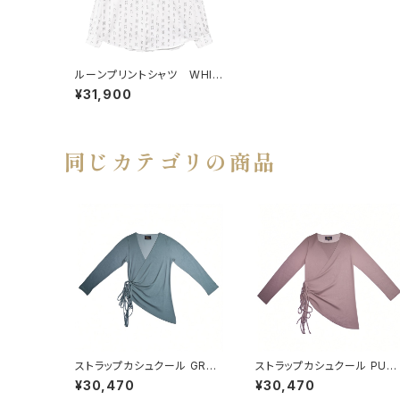
ルーンプリントシャツ WHIT
E×SILVER
¥31,900
同じカテゴリの商品
ストラップカシュクール GREE
ストラップカシュクール PUR
N
LE BEIGE
¥30,470
¥30,470