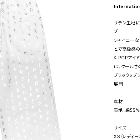
Internatio
サテン生地に
プ
シャイニーな
とで高級感の
K-POPア
は、クールさ
ブラック×ブ
展開
素材
表地：綿55%
サイズ
XS（レディー